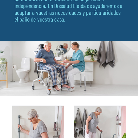
independencia. En Dissalud Lleida os ayudaremos a
Fisioterapia
adaptar a vuestras necesidades y particularidades
el baño de vuestra casa.
Geriatría
Medicina
Ortopedia