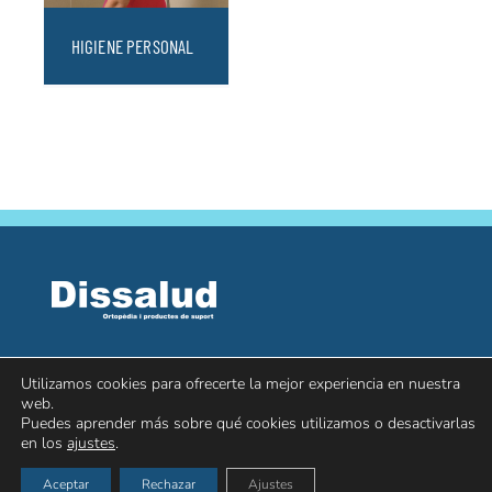
HIGIENE PERSONAL
Passeig de Ronda, 144 – 25008 LLeida
Utilizamos cookies para ofrecerte la mejor experiencia en nuestra
web.
973 04 45 27
Puedes aprender más sobre qué cookies utilizamos o desactivarlas
en los
ajustes
.
Aceptar
Rechazar
Ajustes