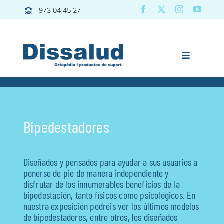
Saltar
973 04 45 27
al
contenido
Toggle
Navigation
Dissalud
Baño
Bipedestadores
Grúas | Transfers
Movilidad
Diseñados y pensados para ayudar a sus usuarios a
Descanso
ponerse de pie de manera independiente y
disfrutar de los innumerables beneficios de la
Pediatría
bipedestación, tanto físicos como psicológicos. En
Vida diaria
nuestra exposición podréis ver los últimos modelos
de bipedestadores, entre otros, los diseñados
Deporte