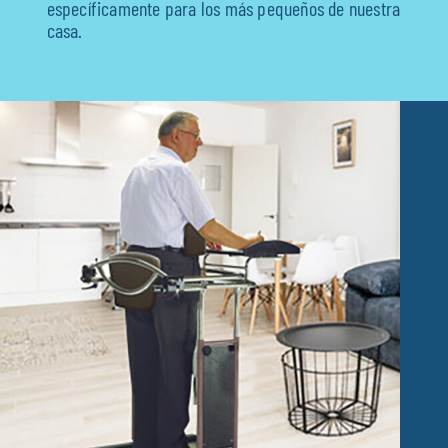
específicamente para los más pequeños de nuestra
casa.
Fisioterapia
Geriatría
Medicina
Ortopedia