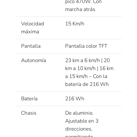
pico 470W. Con
marcha atrás.
Velocidad
15 Km/h
máxima
Pantalla
Pantalla color TFT
Autonomía
23 km a 6 km/h | 20
km a 10 km/h | 16 km
a 15 km/h – Con la
batería de 216 Wh
Batería
216 Wh
Chasis
De aluminio.
Ajustable en 3
direcciones,
permitiendo