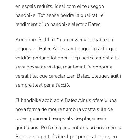
en espais reduïts, ideal com el teu segon
handbike.
Tot sense perdre la qualitat i el
rendiment d´un handbike elèctric Batec.
Amb només 11 kg* i un disseny plegable en
segons, el Batec Air és tan lleuger i pràctic que
voldràs portar a tot arreu.
Cap perfectament a la
seva bossa de viatge, mantenint l’ergonomia i
versatilitat que caracteritzen Batec.
Lleuger, àgil i
sempre llest per a l’acció.
El handbike acoblable Batec Air us ofereix una
nova forma de moure’t amb la vostra silla de
rodes, guanyant temps als desplaçaments
quotidians.
Perfecte per a entorns urbans i com a
Batec de suport, és ideal per portar al cotxe, en