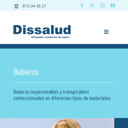
Saltar
973 04 45 27
al
contenido
Toggle
Navigation
Previous
Next
Dissalud
Baño
Baberos
Grúas | Transfers
Movilidad
Baberos impermeables y transpirables
Descanso
confeccionados en diferentes tipos de materiales.
Pediatría
Vida diaria
Deporte