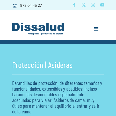
Saltar
973 04 45 27
al
contenido
Toggle
Navigation
Previous
Next
Dissalud
Baño
Protección | Asideras
Grúas | Transfers
Movilidad
Barandillas de protección, de diferentes tamaños y
Descanso
funcionalidades, extensibles y abatibles; incluso
barandillas desmontables especialmente
Pediatría
adecuadas para viajar. Asideros de cama, muy
Vida diaria
útiles para mantener el equilibrio al entrar y salir
de la cama.
Deporte