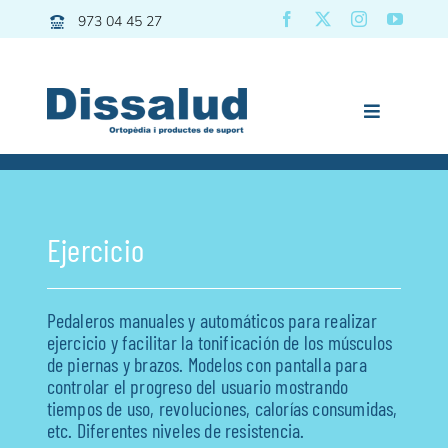
Saltar
973 04 45 27
al
contenido
Toggle
Navigation
Previous
Next
Dissalud
Baño
Ejercicio
Grúas | Transfers
Movilidad
Pedaleros manuales y automáticos para realizar
Descanso
ejercicio y facilitar la tonificación de los músculos
de piernas y brazos. Modelos con pantalla para
Pediatría
controlar el progreso del usuario mostrando
Vida diaria
tiempos de uso, revoluciones, calorías consumidas,
etc. Diferentes niveles de resistencia.
Deporte