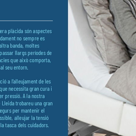
era plàcida són aspectes
radament no sempre es
altra banda, moltes
passar llargs períodes de
ncies que això comporta,
al seu entorn.
ió a l’alleujament de les
, que necessita gran cura i
r pressió. A la nostra
e Lleida trobareu una gran
segurs per mantenir el
ible, alleujar la tensió
 la tasca dels cuidadors.