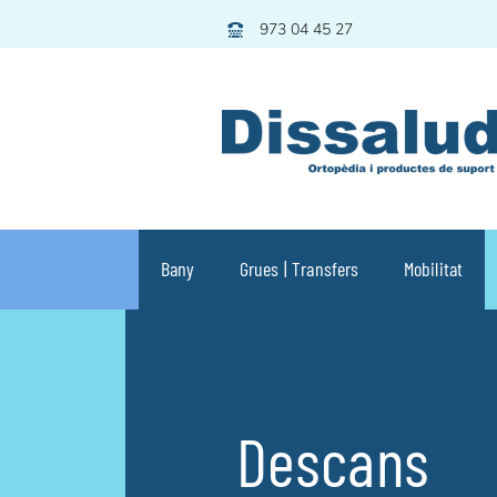
Skip
973 04 45 27
to
content
Bany
Grues | Transfers
Mobilitat
Descans