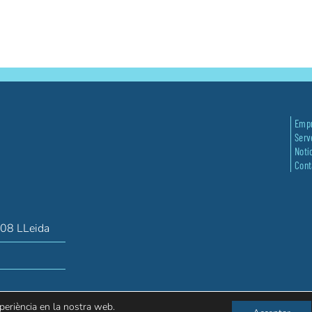
Emp
Serv
Notí
Cont
008 LLeida
xperiència en la nostra web.