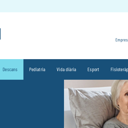
Empres
Descans
Pediatria
Vida diària
Esport
Fisioterà