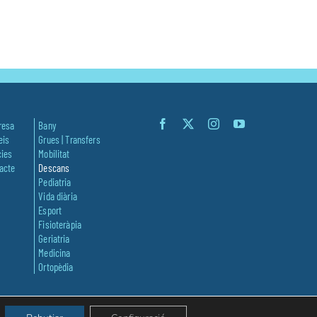
resa
Bany
eis
Grues | Transfers
cies
Mobilitat
acte
Descans
Pediatria
Vida diària
Esport
Fisioteràpia
Geriatria
Medicina
Ortopèdia