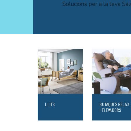
Solucions per a la teva Salu
LLITS
BUTAQUES RELAX
I ELEVADORS