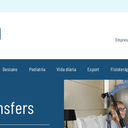
Empres
Descans
Pediatria
Vida diària
Esport
Fisioterà
nsfers