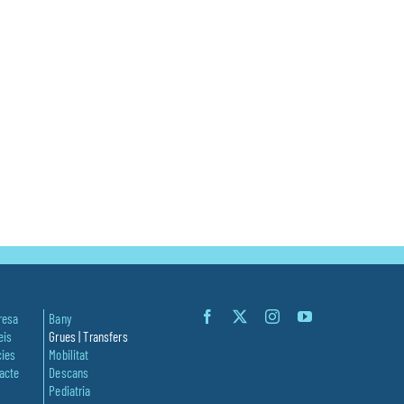
resa
Bany
eis
Grues | Transfers
cies
Mobilitat
acte
Descans
Pediatria