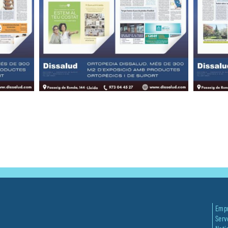
Emp
Serv