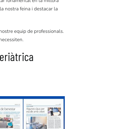
lar fonamental en la millora
la nostra feina i destacar la
 nostre equip de professionals.
 necessiten.
eriàtrica