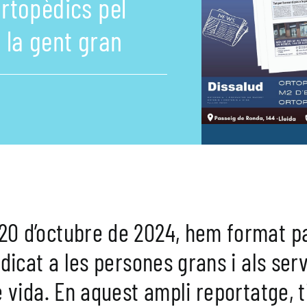
rtopèdics pel
 la gent gran
0 d’octubre de 2024, hem format par
edicat a les persones grans i als ser
e vida. En aquest ampli reportatge, t