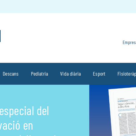
Empres
Descans
Pediatria
Vida diària
Esport
Fisioterà
’especial del
vació en