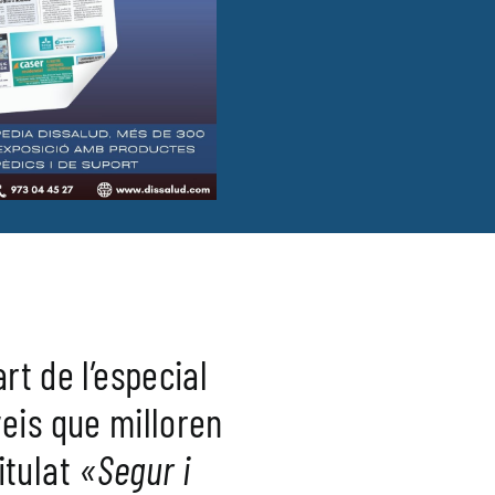
t de l’especial
veis que milloren
itulat
«Segur i