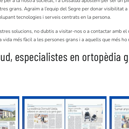
e per a la nostra societat, i a Dissalud apostem per ser un pi
tres grans. Agraïm a l’equip del Segre per donar visibilitat a 
lupant tecnologies i serveis centrats en la persona.
stres solucions, no dubtis a visitar-nos o a contactar amb el
a vida més fàcil a les persones grans i a aquells que més ho
ud, especialistes en ortopèdia g