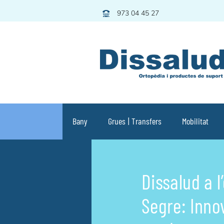
Skip
973 04 45 27
to
content
Bany
Grues | Transfers
Mobilitat
Dissalud a l
Segre: Inno