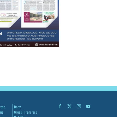
resa
Bany
eis
Grues | Transfers