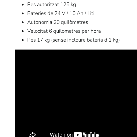
Pes autoritzat 125 kg
Bateries de 24 V / 10 Ah / Liti
Autonomia 20 quilòmetres
Velocitat 6 quilòmetres per hora
Pes 17 kg (sense incloure bateria d’1 kg)