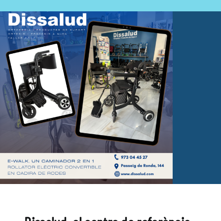
Fisioteràpia
Geriatria
Medicina
Ortopèdia