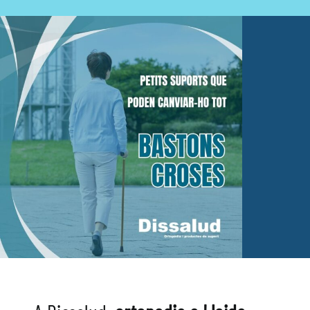
Fisioteràpia
Geriatria
Medicina
Ortopèdia