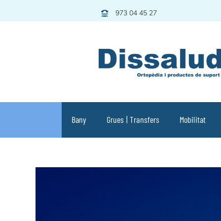
Skip
973 04 45 27
to
content
Bany
Grues | Transfers
Mobilitat