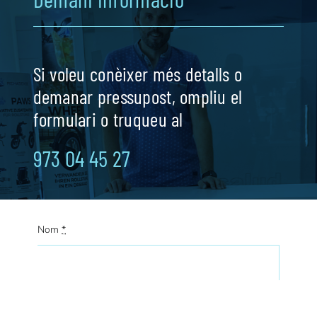
Si voleu conèixer més detalls o
demanar pressupost, ompliu el
formulari o truqueu al
973 04 45 27
Nom
*