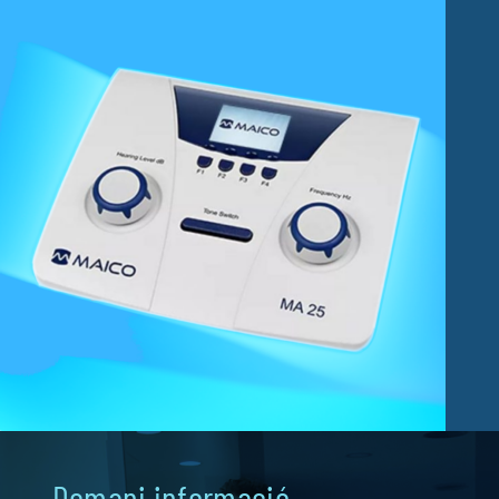
Fisioteràpia
Geriatria
Medicina
Ortopèdia
Demani informació