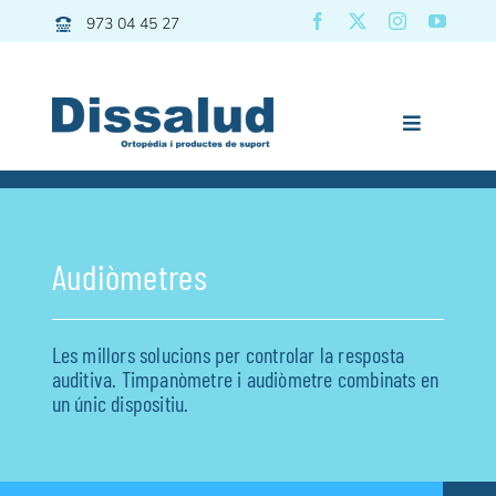
Skip
973 04 45 27
to
content
Toggle
Navigation
Previous
Next
Dissalud
Bany
Audiòmetres
Grues | Transfers
Mobilitat
Les millors solucions per controlar la resposta
Descans
auditiva. Timpanòmetre i audiòmetre combinats en
un únic dispositiu.
Pediatria
Vida diària
Esport