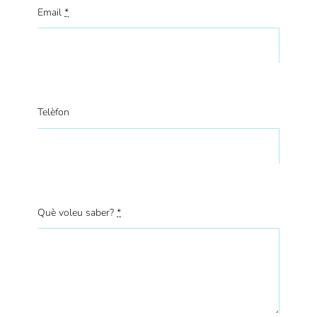
Email
*
Telèfon
Què voleu saber?
*