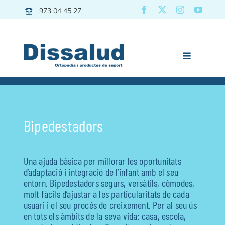
Skip
973 04 45 27
to
content
Toggle
Navigation
Previous
Next
Dissalud
Bany
Bipedestadors
Grues | Transfers
Mobilitat
Una ajuda bàsica per millorar les oportunitats
Descans
d’adaptació i integració de l’infant amb el seu
entorn. Bipedestadors segurs, versàtils, còmodes,
Pediatria
molt fàcils d’ajustar a les particularitats de cada
Vida diària
usuari i el seu procés de creixement. Per al seu ús
en tots els àmbits de la seva vida: casa, escola,
Esport