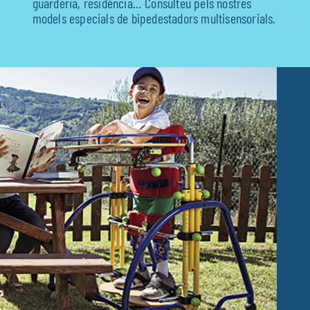
guarderia, residència… Consulteu pels nostres
models especials de bipedestadors multisensorials.
Fisioteràpia
Geriatria
Medicina
Ortopèdia