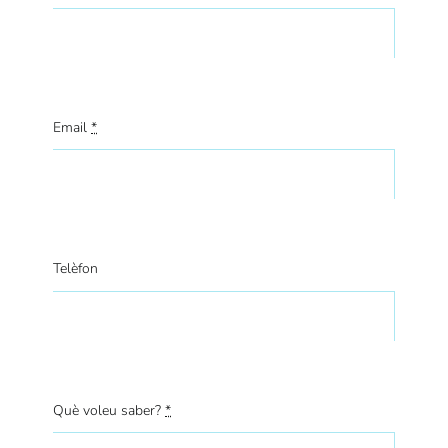
Email
*
Telèfon
Què voleu saber?
*