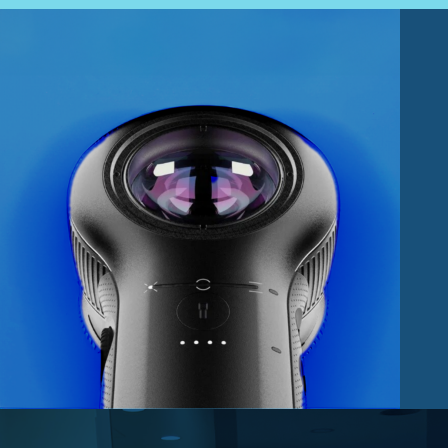
Fisioteràpia
Geriatria
Medicina
Ortopèdia