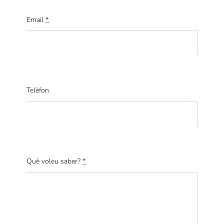
Email
*
Telèfon
Què voleu saber?
*