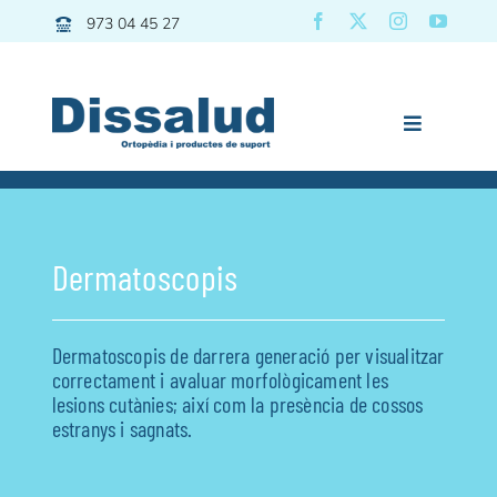
Skip
973 04 45 27
to
content
Toggle
Navigation
Previous
Next
Dissalud
Bany
Dermatoscopis
Grues | Transfers
Mobilitat
Dermatoscopis de darrera generació per visualitzar
Descans
correctament i avaluar morfològicament les
lesions cutànies; així com la presència de cossos
Pediatria
estranys i sagnats.
Vida diària
Esport