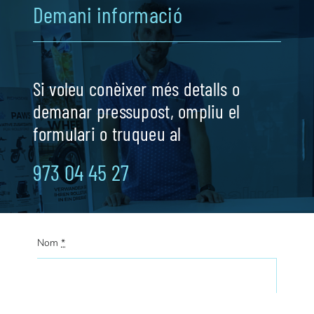
Demani informació
Si voleu conèixer més detalls o
demanar pressupost, ompliu el
formulari o truqueu al
973 04 45 27
Nom
*