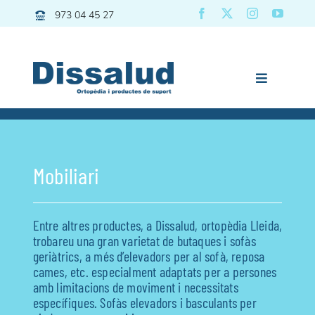
Skip
973 04 45 27
to
content
Toggle
Navigation
Previous
Next
Dissalud
Bany
Mobiliari
Grues | Transfers
Mobilitat
Entre altres productes, a Dissalud, ortopèdia Lleida,
Descans
trobareu una gran varietat de butaques i sofàs
geriàtrics, a més d’elevadors per al sofà, reposa
Pediatria
cames, etc. especialment adaptats per a persones
Vida diària
amb limitacions de moviment i necessitats
específiques. Sofàs elevadors i basculants per
Esport