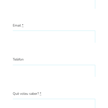
Email
*
Telèfon
Què voleu saber?
*