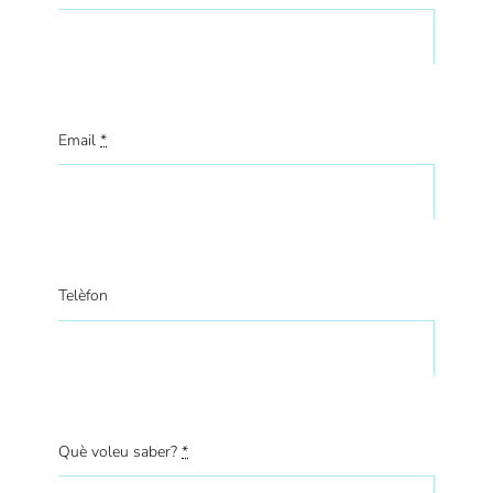
Email
*
Telèfon
Què voleu saber?
*