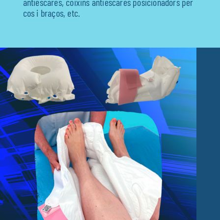
antiescares, coixins antiescares posicionadors per
cos i braços, etc.
Fisioteràpia
Geriatria
Medicina
Ortopèdia