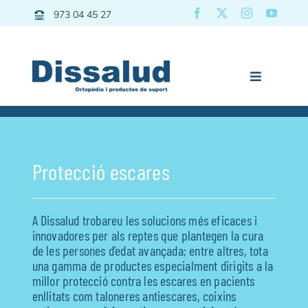
Skip
973 04 45 27
to
content
Toggle
Navigation
Previous
Next
Dissalud
Bany
Protecció escares
Grues | Transfers
Mobilitat
A Dissalud trobareu les solucions més eficaces i
Descans
innovadores per als reptes que plantegen la cura
de les persones d’edat avançada; entre altres, tota
Pediatria
una gamma de productes especialment dirigits a la
Vida diària
millor protecció contra les escares en pacients
enllitats com taloneres antiescares, coixins
Esport