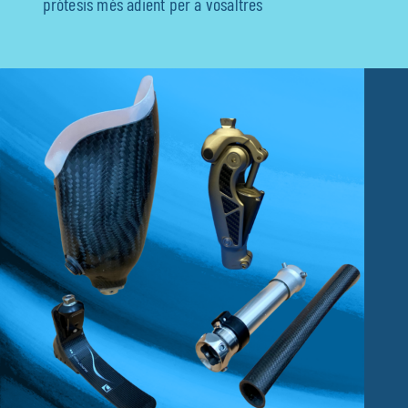
pròtesis més adient per a vosaltres
Fisioteràpia
Geriatria
Medicina
Ortopèdia