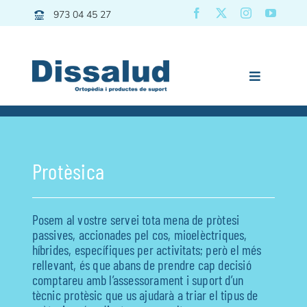
Skip
973 04 45 27
to
content
Toggle
Navigation
Previous
Next
Dissalud
Bany
Protèsica
Grues | Transfers
Mobilitat
Posem al vostre servei tota mena de pròtesi
Descans
passives, accionades pel cos, mioelèctriques,
híbrides, específiques per activitats; però el més
Pediatria
rellevant, és que abans de prendre cap decisió
Vida diària
comptareu amb l’assessorament i suport d’un
tècnic protèsic que us ajudarà a triar el tipus de
Esport