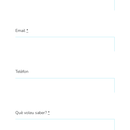
Email
*
Telèfon
Què voleu saber?
*