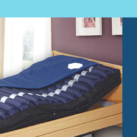
Fisioteràpia
Geriatria
Medicina
Ortopèdia