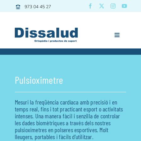
Skip
973 04 45 27
to
content
Toggle
Navigation
Dissalud
Bany
Pulsioximetre
Grues | Transfers
Mobilitat
Mesuri la freqüència cardíaca amb precisió i en
Descans
temps real, fins i tot practicant esport o activitats
intenses. Una manera fàcil i senzilla de controlar
Pediatria
les dades biomètriques a través dels nostres
Vida diària
pulsioximetres en polseres esportives. Molt
lleugers, portables i fàcils d’utilitzar.
Esport