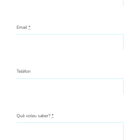
Email
*
Telèfon
Què voleu saber?
*