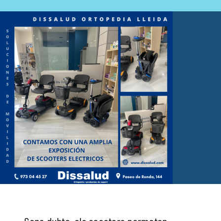
Fisioteràpia
Geriatria
Medicina
Ortopèdia