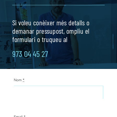
Si voleu conèixer més detalls o
demanar pressupost, ompliu el
formulari o truqueu al
973 04 45 27
Nom
*
Email
*