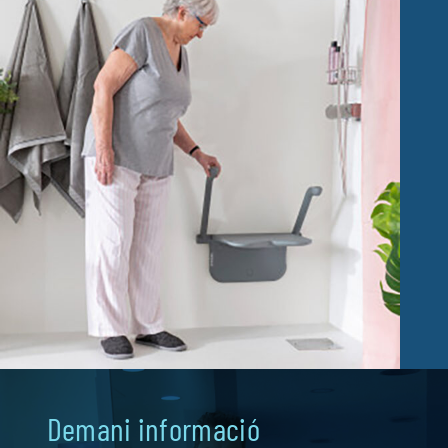
Fisioteràpia
Geriatria
Medicina
Ortopèdia
Demani informació