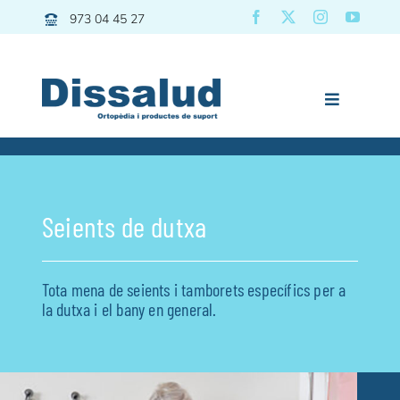
Skip
973 04 45 27
to
content
Toggle
Navigation
Dissalud
Bany
Seients de dutxa
Grues | Transfers
Mobilitat
Tota mena de seients i tamborets específics per a
Descans
la dutxa i el bany en general.
Pediatria
Vida diària
Esport