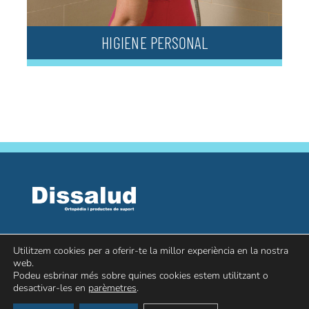
HIGIENE PERSONAL
Passeig de Ronda, 144 – 25008 LLeida
Utilitzem cookies per a oferir-te la millor experiència en la nostra
web.
973 04 45 27
Podeu esbrinar més sobre quines cookies estem utilitzant o
desactivar-les en
parèmetres
.