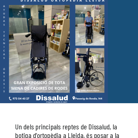
Fisioteràpia
Geriatria
Medicina
Ortopèdia
Un dels principals reptes de Dissalud, la
botiga d’ortopèdia a Lleida, és posar a la