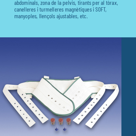
abdominals, zona de la pelvis, tirants per al tòrax,
canelleres i turmelleres magnètiques i SOFT,
Fisioteràpia
manyoples, llençols ajustables, etc.
Geriatria
Medicina
Ortopèdia