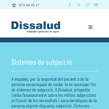
Skip
973 04 45 27
to
content
Toggle
Navigation
Dissalud
Bany
Sistemes de subjecció
Grues | Transfers
Mobilitat
A vegades, per la seguretat del pacient o de la
Descans
persona encarregada de cuidar-la és necessari l’ús
de sistemes de subjecció. A Dissalud, ortopèdia
Pediatria
Lleida l’assessorarem sobre les millors subjeccions
Vida diària
en funció de les necessitats i característiques de la
persona objecte d’aquesta subjecció. Cinturons
Esport