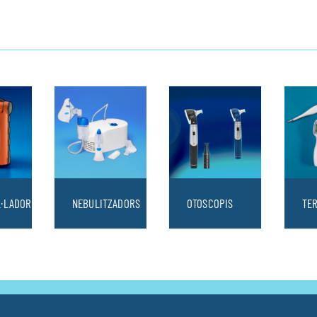
L·LADORS
NEBULITZADORS
OTOSCOPIS
TE