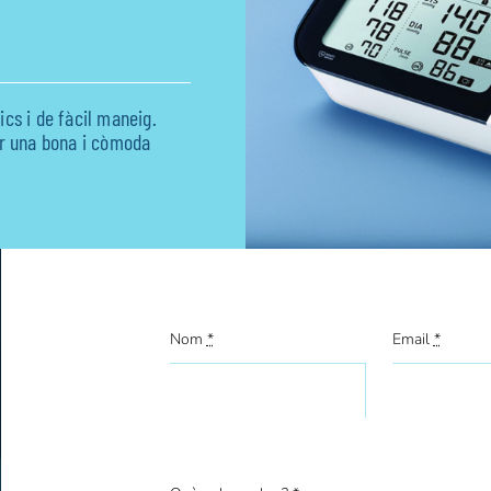
cs i de fàcil maneig.
ar una bona i còmoda
Nom
*
Email
*