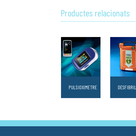
Productes relacionats
PULSIOXIMETRE
DESFIBRI