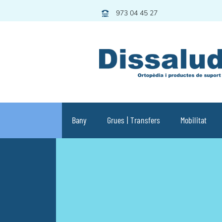
Skip
973 04 45 27
to
content
Bany
Grues | Transfers
Mobilitat