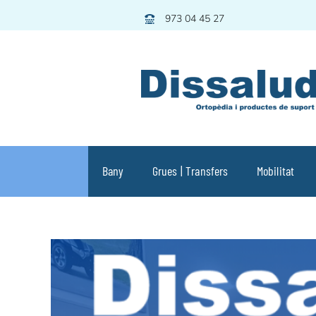
Skip
973 04 45 27
to
content
Bany
Grues | Transfers
Mobilitat